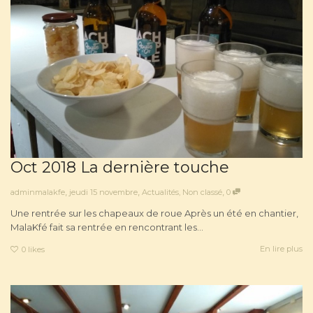
Oct 2018 La dernière touche
,
,
,
adminmalakfe
jeudi 15 novembre
Actualités
,
Non classé
0
Une rentrée sur les chapeaux de roue Après un été en chantier,
MalaKfé fait sa rentrée en rencontrant les...
En lire plus
0
likes