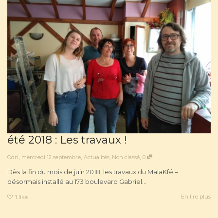
été 2018 : Les travaux !
,
,
,
Odri
mercredi 12 septembre
Actualités
,
Non classé
0
Dès la fin du mois de juin 2018, les travaux du MalaKfé –
désormais installé au 173 boulevard Gabriel...
En lire plus
1
like