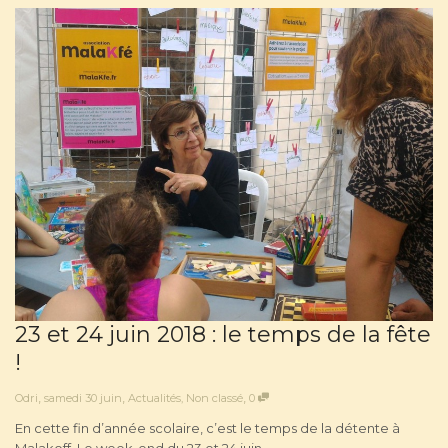
23 et 24 juin 2018 : le temps de la fête
!
,
,
,
Odri
samedi 30 juin
Actualités
,
Non classé
0
En cette fin d’année scolaire, c’est le temps de la détente à