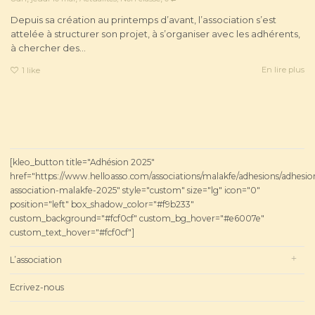
Depuis sa création au printemps d’avant, l’association s’est
attelée à structurer son projet, à s’organiser avec les adhérents,
à chercher des...
En lire plus
1
like
[kleo_button title="Adhésion 2025"
href="https://www.helloasso.com/associations/malakfe/adhesions/adhesio
association-malakfe-2025" style="custom" size="lg" icon="0"
position="left" box_shadow_color="#f9b233"
custom_background="#fcf0cf" custom_bg_hover="#e6007e"
custom_text_hover="#fcf0cf"]
L’association
Ecrivez-nous