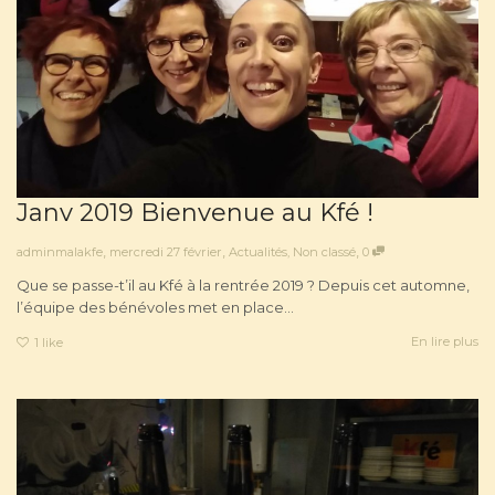
Janv 2019 Bienvenue au Kfé !
,
,
,
adminmalakfe
mercredi 27 février
Actualités
,
Non classé
0
Que se passe-t’il au Kfé à la rentrée 2019 ? Depuis cet automne,
l’équipe des bénévoles met en place...
En lire plus
1
like