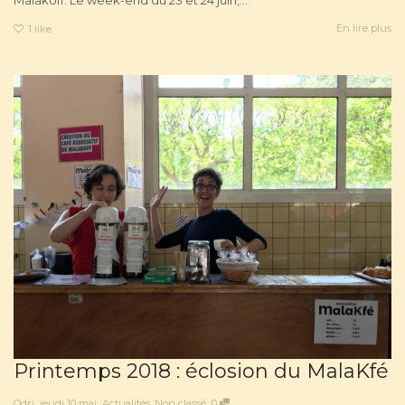
Malakoff. Le week-end du 23 et 24 juin,...
En lire plus
1
like
Printemps 2018 : éclosion du MalaKfé
,
,
,
Odri
jeudi 10 mai
Actualités
,
Non classé
0